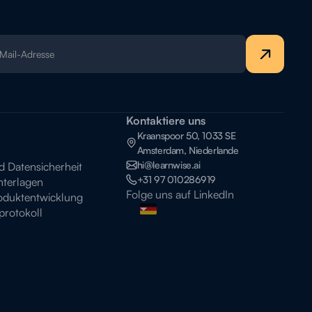
Kontaktiere uns
Kraanspoor 50, 1033 SE
Amsterdam, Niederlande
hi@learnwise.ai
Datensicherheit
+31 97 010286919
terlagen
Folge uns auf LinkedIn
oduktentwicklung
rotokoll