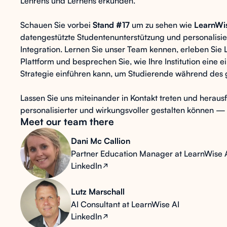
Lehrens und Lernens erkunden.
Schauen Sie vorbei
Stand #17
um zu sehen wie
LearnWi
datengestützte Studentenunterstützung und personalisi
Integration. Lernen Sie unser Team kennen, erleben Si
Plattform und besprechen Sie, wie Ihre Institution eine
Strategie einführen kann, um Studierende während des g
Lassen Sie uns miteinander in Kontakt treten und herausfi
personalisierter und wirkungsvoller gestalten können 
Meet our team there
Dani Mc Callion
Partner Education Manager at LearnWise 
LinkedIn
Lutz Marschall
AI Consultant at LearnWise AI
LinkedIn