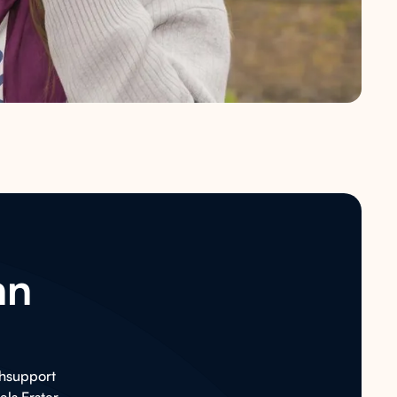
nn
chsupport
ls Erster,