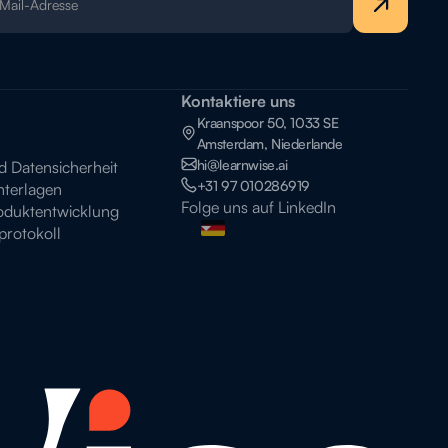
Kontaktiere uns
Kraanspoor 50, 1033 SE
Amsterdam, Niederlande
hi@learnwise.ai
Datensicherheit
+31 97 010286919
terlagen
Folge uns auf LinkedIn
oduktentwicklung
rotokoll