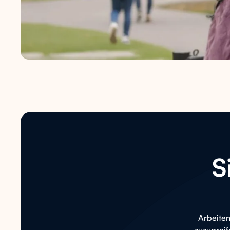
S
Arbeiten
zuzugreif