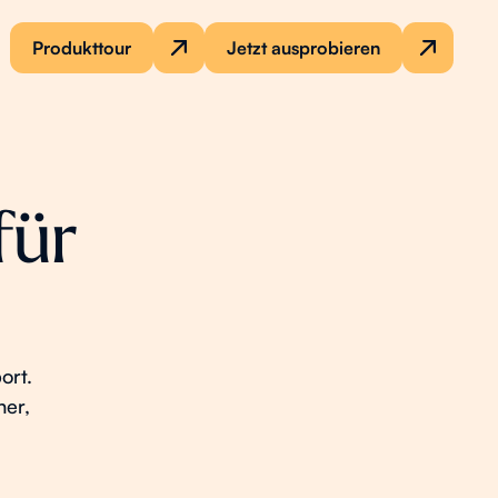
Produkttour
Jetzt ausprobieren
für
ort.
her,