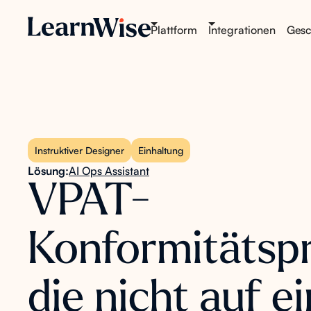
Plattform
Integrationen
Gesch
Instruktiver Designer
Einhaltung
Lösung:
AI Ops Assistant
VPAT-
Konformitätsp
die nicht auf e