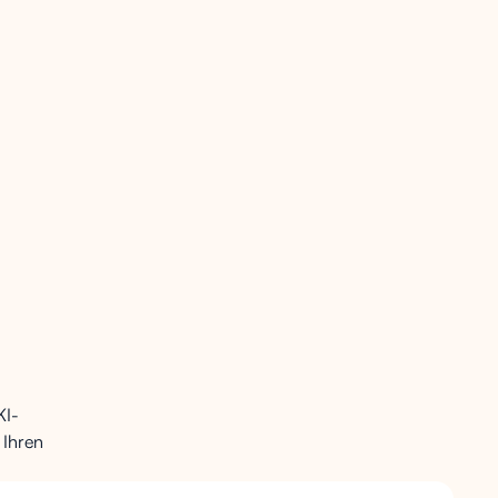
und Fehleridentifikation (WCAG 1.3.1/3.3)
der Tastatur und Fokusreihenfolge (WCAG 2.1)
KI-
 Ihren