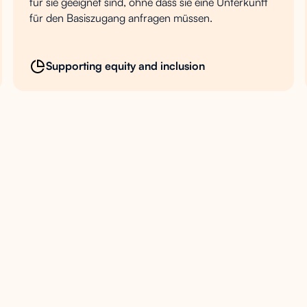
für sie geeignet sind, ohne dass sie eine Unterkunft
für den Basiszugang anfragen müssen.
Supporting equity and inclusion
Öffnen Sie AI Ops
01
Direkt in Ihrem LMS 
separates Tool, vor d
Fordern Sie einen
02