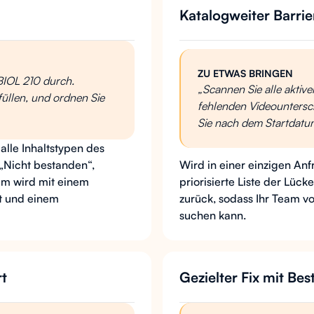
Katalogweiter Barrie
ZU ETWAS BRINGEN
BIOL 210 durch.
„Scannen Sie alle aktiv
füllen, und ordnen Sie
fehlenden Videounterschr
Sie nach dem Startdatu
alle Inhaltstypen des
„Nicht bestanden“,
Wird in einer einzigen Anf
em wird mit einem
priorisierte Liste der Lück
t und einem
zurück, sodass Ihr Team 
suchen kann.
rt
Gezielter Fix mit Bes