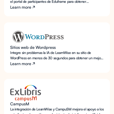
el portal de participantes de Eduframe para obtener
asesoramiento personalizado sobre los cursos y asistencia para
Learn more
la inscripción.
Sitios web de Wordpress
Integre sin problemas la IA de LearnWise en su sitio de
WordPress en menos de 30 segundos para obtener un mejor
apoyo para estudiantes y profesores.
Learn more
CampusM
La integración de LearnWise y CampuSM mejora el apoyo a los