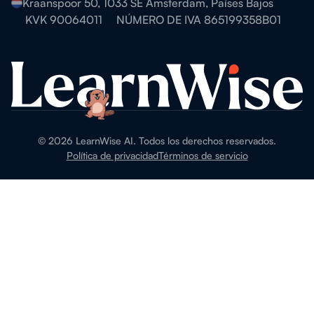
Kraanspoor 50, 1033 SE Amsterdam, Países Bajos
KVK 90064011
NÚMERO DE IVA 865199358B01
©
2026
LearnWise AI. Todos los derechos reservados.
Política de privacidad
Términos de servicio