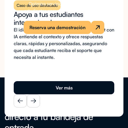
Optimiza servicios y asegura que tus
Caso de uso destacado
Caso 
estudiantes siempre tengan la ayuda que
Apoya a tus estudiantes
Redu
necesitan.
internacionales
estud
Reserva una demostración
El idioma ya no es una barrera. Nuestro chat con
Apoyar
IA entiende el contexto y ofrece respuestas
superi
claras, rápidas y personalizadas, asegurando
una in
que cada estudiante reciba el soporte que
LearnW
necesita al instante.
identi
y los 
la mit
el uso 
Ver más
Aprendizaje más inteligente,
directo a tu bandeja de
entrada.