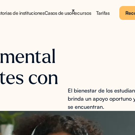
torias de instituciones
Casos de uso
Recursos
Tarifas
Reco
 mental
ntes con
El bienestar de los estudi
brinda un apoyo oportuno y
se encuentran.