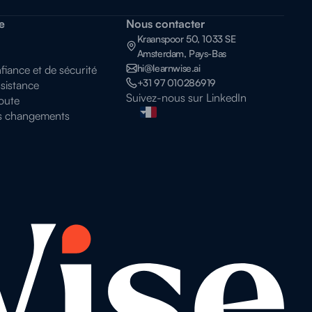
e
Nous contacter
Kraanspoor 50, 1033 SE
Amsterdam, Pays-Bas
hi@learnwise.ai
iance et de sécurité
+31 97 010286919
sistance
Suivez-nous sur LinkedIn
route
s changements