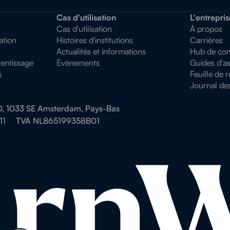
Cas d'utilisation
L'entrepris
Cas d'utilisation
À propos
ation
Histoires d'institutions
Carrières
Actualités et informations
Hub de conf
entissage
Évènements
Guides d'as
s
Feuille de 
Journal de
0, 1033 SE Amsterdam, Pays-Bas
11
TVA NL865199358B01