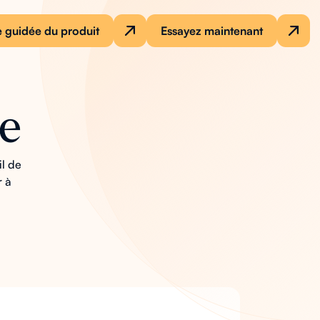
e guidée du produit
Essayez maintenant
e
il de
r à