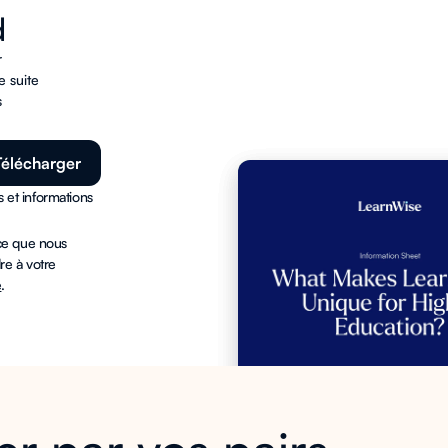
d
r
e suite
s
s et informations
 ce que nous
re à votre
é
.