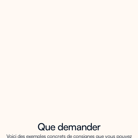
Instructions d'attribution faisant référence à
du contenu supprimé ou renommé
Dates d'échéance dupliquées ou hors
séquence
Désalignement entre le contenu du
programme et le contenu du module
Les modules vides ou contenant des
espaces réservés ne sont pas prêts pour les
étudiants
Mises à jour groupées des dates limites
dans toutes les sections avec un aperçu
complet avant de postuler
Que demander
Voici des exemples concrets de consignes que vous pouvez