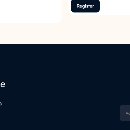
Register
de
à