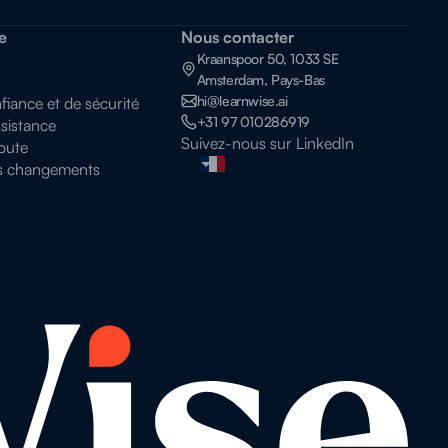
e
Nous contacter
Kraanspoor 50, 1033 SE
Amsterdam, Pays-Bas
hi@learnwise.ai
iance et de sécurité
+31 97 010286919
sistance
Suivez-nous sur LinkedIn
route
s changements