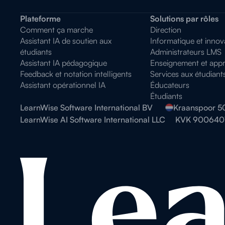
Plateforme
Solutions par rôles
Comment ça marche
Direction
Assistant IA de soutien aux
Informatique et innov
étudiants
Administrateurs LMS
Assistant IA pédagogique
Enseignement et appr
Feedback et notation intelligents
Services aux étudiant
Assistant opérationnel IA
Éducateurs
Étudiants
LearnWise Software International BV
Kraanspoor 5
LearnWise AI Software International LLC
KVK 900640