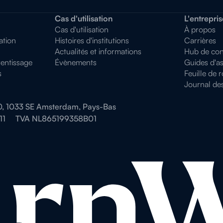
Cas d'utilisation
L'entrepris
Cas d'utilisation
À propos
ation
Histoires d'institutions
Carrières
Actualités et informations
Hub de conf
entissage
Évènements
Guides d'as
s
Feuille de 
Journal de
0, 1033 SE Amsterdam, Pays-Bas
11
TVA NL865199358B01