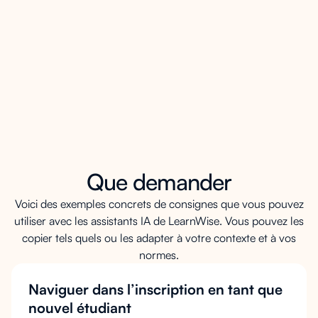
Contenu étiqueté par date afin que les
informations obsolètes puissent être
supprimées rapidement
Données de requête post-induction pour
améliorer le contenu pour la prochaine
admission
Que demander
Voici des exemples concrets de consignes que vous pouvez
utiliser avec les assistants IA de LearnWise. Vous pouvez les
copier tels quels ou les adapter à votre contexte et à vos
normes.
Naviguer dans l’inscription en tant que
nouvel étudiant