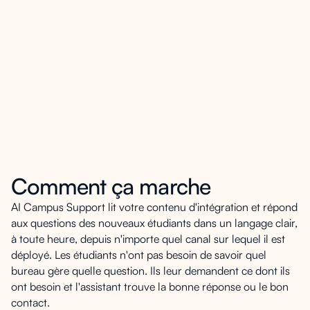
l'assistant n'a pas pu résoudre. Ces données
permettent d'affiner le matériel d'initiation avant
l'arrivée de la prochaine cohorte, d'identifier les
domaines dans lesquels les processus
nécessitent une meilleure documentation et
d'anticiper les questions qui seront posées à
nouveau l'année suivante.
Comment ça marche
AI Campus Support lit votre contenu d'intégration et répond
aux questions des nouveaux étudiants dans un langage clair,
à toute heure, depuis n'importe quel canal sur lequel il est
déployé. Les étudiants n'ont pas besoin de savoir quel
bureau gère quelle question. Ils leur demandent ce dont ils
ont besoin et l'assistant trouve la bonne réponse ou le bon
contact.