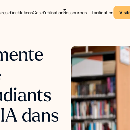
ires d'institutions
Cas d'utilisation
Ressources
Tarification
Visit
imente
e
udiants
’IA dans