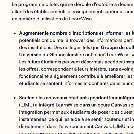
Le programme pilote, qui se déroule d'octobre à décem
allant des établissements d'enseignement supérieur aux 
en matière d'utilisation de LearnWise.
Augmenter le nombre d'inscriptions et informer les fu
potentiels ont du mal à trouver des informations per
des institutions. Des collèges tels que
Groupe de col
Université du Gloucestershire
ont placé LearnWise su
Les futurs étudiants peuvent désormais accéder insta
les offres, correspondant à leurs intérêts, sans avoir
fonctionnalité a également contribué à améliorer les t
étudiants se sentent informés et confiants dans leur 
Soutenir les nouveaux étudiants pendant leur intégra
(LJMU) a intégré LearnWise dans un cours Canvas spé
intégration permet aux étudiants de poser des quest
instantanées, ce qui les aide à se sentir soutenus et
directement dans l'environnement Canvas, LJMU a pe
aux réponses aux questions courantes sans avoir à co