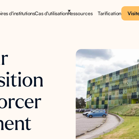
ires d'institutions
Cas d'utilisation
Ressources
Tarification
Visit
r
sition
orcer
ment