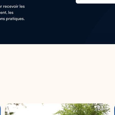
r recevoir les
ent, les
ons pratiques.