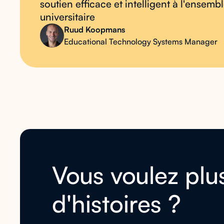
soutien efficace et intelligent à l'ense
universitaire
Ruud Koopmans
Educational Technology Systems Manager
Vous voulez plu
d'histoires ?